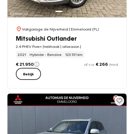
Vakgarage de Nijverheid
| Emmeloord (FL)
Mitsubishi Outlander
2.4 PHEV Pure+ |trekhaak | allseason |
2021
Hybride - Benzine
123.131 km
€ 21.950
€ 266
of v.a.
/mnd
Bekijk