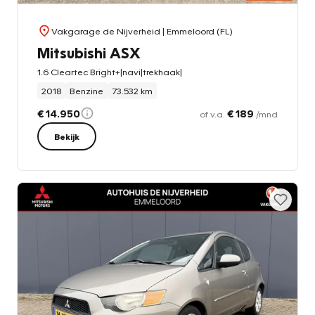
Vakgarage de Nijverheid
| Emmeloord (FL)
Mitsubishi ASX
1.6 Cleartec Bright+|navi|trekhaak|
2018
Benzine
73.532 km
€ 14.950
€ 189
of v.a.
/mnd
Bekijk