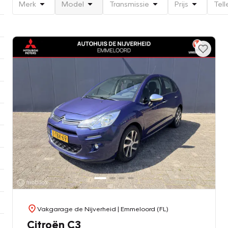
Merk
Model
Transmissie
Prijs
Tell
Vakgarage de Nijverheid
| Emmeloord (FL)
Citroën C3