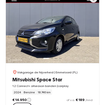
Vakgarage de Nijverheid
| Emmeloord (FL)
Mitsubishi Space Star
1.2 Connect+ allseason banden |carplay
2024
Benzine
18.746 km
€ 14.950
€ 189
of v.a.
/mnd