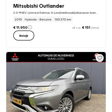
Mitsubishi Outlander
2.0 PHEV Limited Edition X-Line|trekhaak|allseason banden
2015
Hybride - Benzine
195.370 km
€ 11.950
€ 151
of v.a.
/mnd
Bekijk