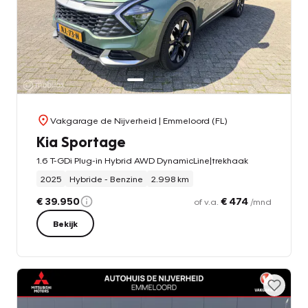
Vakgarage de Nijverheid
| Emmeloord (FL)
Kia Sportage
1.6 T-GDi Plug-in Hybrid AWD DynamicLine|trekhaak
2025
Hybride - Benzine
2.998 km
€ 39.950
€ 474
of v.a.
/mnd
Bekijk