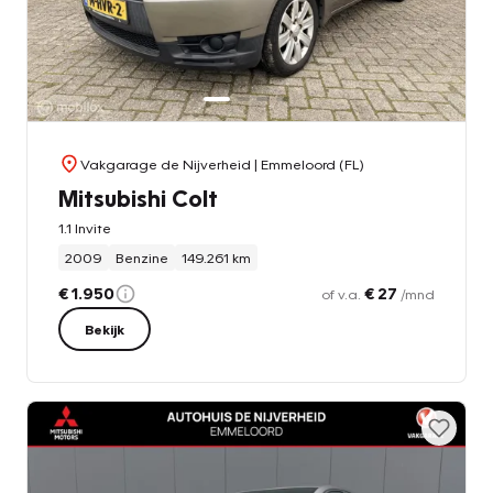
Vakgarage de Nijverheid
| Emmeloord (FL)
Mitsubishi Colt
1.1 Invite
2009
Benzine
149.261 km
€ 1.950
€ 27
of v.a.
/mnd
Bekijk