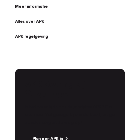
Meer informatie
Alles over APK
APK regelgeving
APK Keuring bij
Vakgarage!
Is het weer tijd voor de jaarlijkse APK? Ga
snel naar Vakgarage bij u in de buurt, en ga
zonder zorgen de weg op!
Plan een APK in