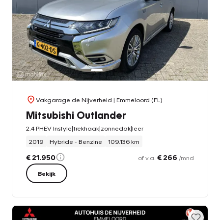
Vakgarage de Nijverheid
| Emmeloord (FL)
Mitsubishi Outlander
2.4 PHEV Instyle|trekhaak|zonnedak|leer
2019
Hybride - Benzine
109.136 km
€ 21.950
€ 266
of v.a.
/mnd
Bekijk