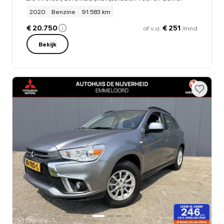
2020
Benzine
91.583 km
€ 20.750
€ 251
of v.a.
/mnd
Bekijk