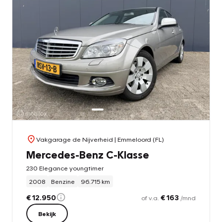
Vakgarage de Nijverheid
| Emmeloord (FL)
Mercedes-Benz C-Klasse
230 Elegance youngtimer
2008
Benzine
96.715 km
€ 12.950
€ 163
of v.a.
/mnd
Bekijk