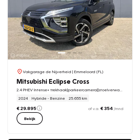
Vakgarage de Nijverheid
| Emmeloord (FL)
Mitsubishi Eclipse Cross
2.4 PHEV Intense+ trekhaak|parkeercamera||stoelverwarming
2024
Hybride - Benzine
25.655 km
€ 29.895
€ 354
of v.a.
/mnd
Bekijk