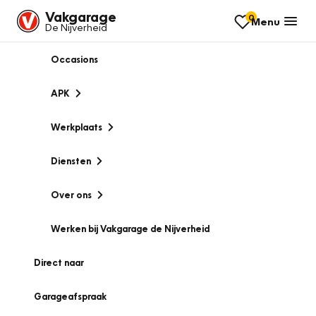
Vakgarage
0
Menu
De Nijverheid
Occasions
APK
Werkplaats
Diensten
Over ons
Werken bij Vakgarage de Nijverheid
Direct naar
Garageafspraak