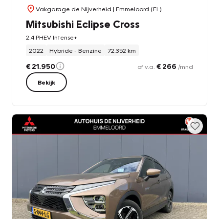
Vakgarage de Nijverheid
| Emmeloord (FL)
Mitsubishi Eclipse Cross
2.4 PHEV Intense+
2022
Hybride - Benzine
72.352 km
€ 21.950
€ 266
of v.a.
/mnd
Bekijk