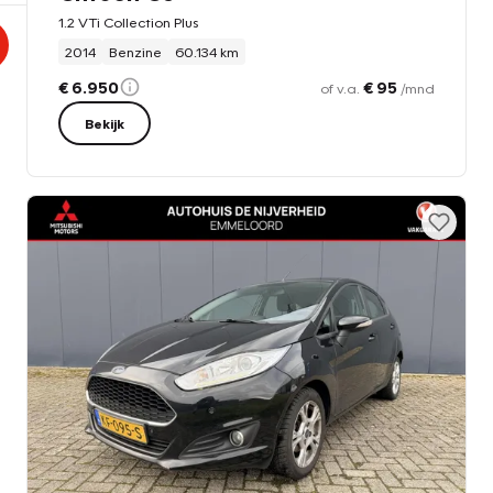
1.2 VTi Collection Plus
2014
Benzine
60.134 km
€ 6.950
€ 95
of v.a.
/mnd
Bekijk