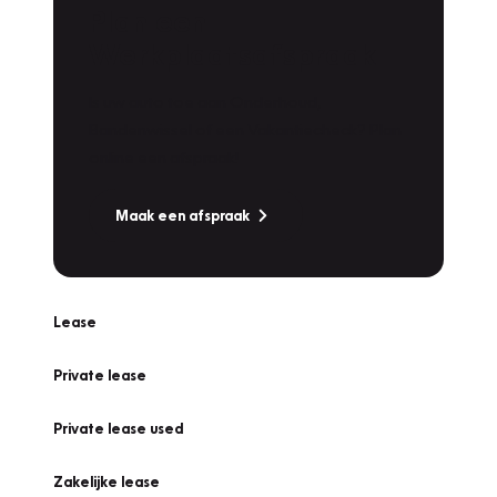
Plan een
Werkplaatsafspraak
Is uw auto toe aan Onderhoud,
Bandenwissel of een Vakantiecheck? Plan
online een afspraak!
Maak een afspraak
Lease
Private lease
Private lease used
Zakelijke lease