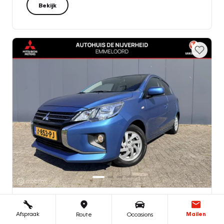
Bekijk
Vakgarage de Nijverheid
| Emmeloord (FL)
Afspraak
Mailen
Route
Occasions
Mitsubishi Space Star