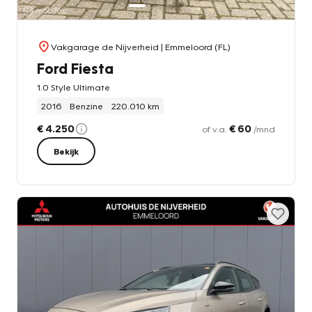
Vakgarage de Nijverheid
| Emmeloord (FL)
Ford Fiesta
1.0 Style Ultimate
2016
Benzine
220.010 km
€ 4.250
€ 60
of v.a.
/mnd
Bekijk