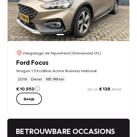
Vakgarage de Nijverheid
| Emmeloord (FL)
Ford Focus
Wagon 1.5 EcoBlue Active Business trekhaak
2019
Diesel
185.748 km
€ 10.950
€ 138
of v.a.
/mnd
Bekijk
BETROUWBARE OCCASIONS