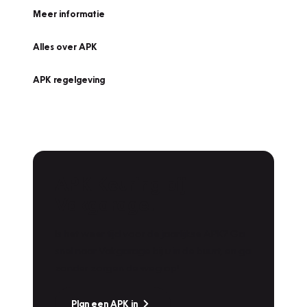
Meer informatie
Alles over APK
APK regelgeving
APK Keuring bij
Vakgarage!
Is het weer tijd voor de jaarlijkse APK? Ga
snel naar Vakgarage bij u in de buurt, en ga
zonder zorgen de weg op!
Plan een APK in