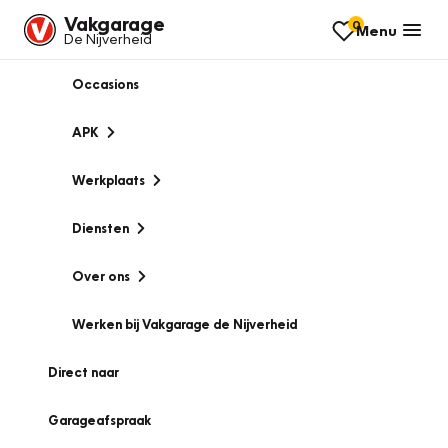
Vakgarage
0
Menu
De Nijverheid
Occasions
APK
Werkplaats
Diensten
Over ons
Werken bij Vakgarage de Nijverheid
Direct naar
Garageafspraak