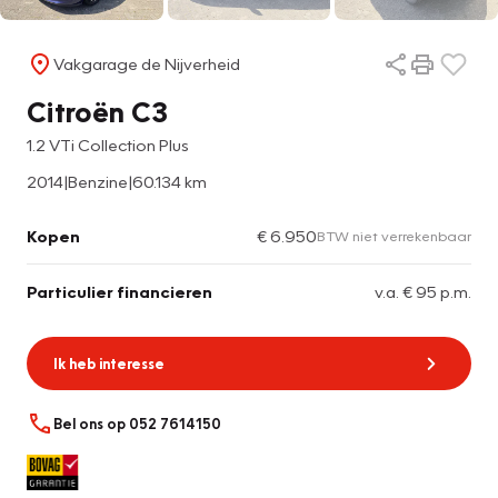
Vakgarage de Nijverheid
Citroën C3
1.2 VTi Collection Plus
2014
|
Benzine
|
60.134 km
Kopen
€ 6.950
BTW niet verrekenbaar
Particulier financieren
v.a. € 95 p.m.
Ik heb interesse
Bel ons op 052 7614150