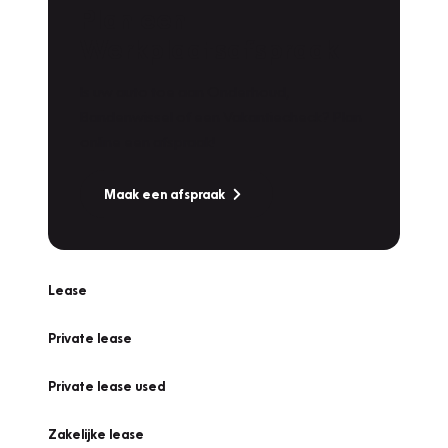
Plan een
Werkplaatsafspraak
Is uw auto toe aan Onderhoud,
Bandenwissel of een Vakantiecheck? Plan
online een afspraak!
Maak een afspraak
Lease
Private lease
Private lease used
Zakelijke lease