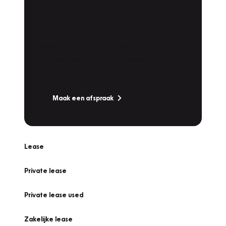
Plan een
Werkplaatsafspraak
Is uw auto toe aan Onderhoud,
Bandenwissel of een Vakantiecheck? Plan
online een afspraak!
Maak een afspraak
Lease
Private lease
Private lease used
Zakelijke lease