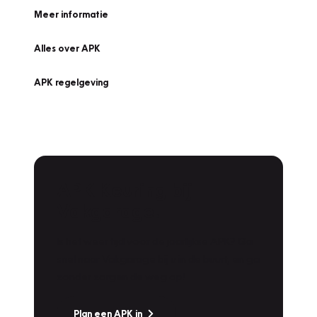
Meer informatie
Alles over APK
APK regelgeving
APK Keuring bij
Vakgarage!
Is het weer tijd voor de jaarlijkse APK? Ga
snel naar Vakgarage bij u in de buurt, en ga
zonder zorgen de weg op!
Plan een APK in