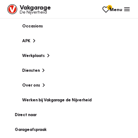
Vakgarage
0
Menu
De Nijverheid
Occasions
APK
Werkplaats
Diensten
Over ons
Werken bij Vakgarage de Nijverheid
Direct naar
Garageafspraak