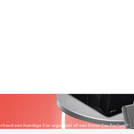
derhoud een handige Car organizer of een frisse Car Parfum!*