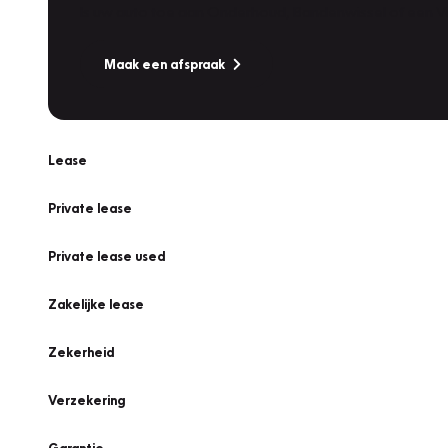
Is uw auto toe aan Onderhoud, Bandenwissel of een Va
Maak een afspraak
Lease
Private lease
Private lease used
Zakelijke lease
Zekerheid
Verzekering