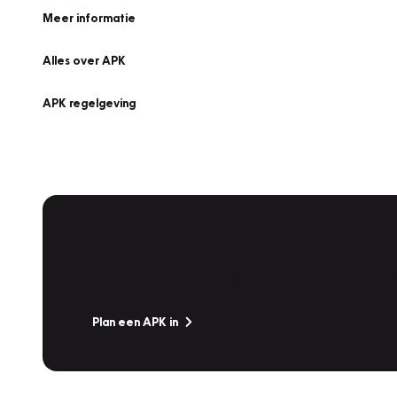
Meer informatie
Alles over APK
APK regelgeving
APK Keuring bij Vakgarage!
Is het weer tijd voor de jaarlijkse APK? Ga snel naar V
Plan een APK in