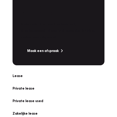
Plan een
Werkplaatsafspraak
Is uw auto toe aan Onderhoud,
Bandenwissel of een Vakantiecheck? Plan
online een afspraak!
Maak een afspraak
Lease
Private lease
Private lease used
Zakelijke lease