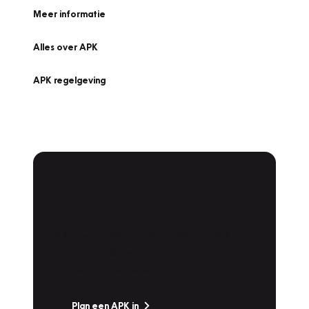
Meer informatie
Alles over APK
APK regelgeving
APK Keuring bij
Vakgarage!
Is het weer tijd voor de jaarlijkse APK? Ga
snel naar Vakgarage bij u in de buurt, en ga
zonder zorgen de weg op!
Plan een APK in