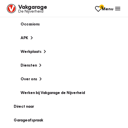
Vakgarage
0
Menu
De Nijverheid
Occasions
APK
Werkplaats
Diensten
Over ons
Werken bij Vakgarage de Nijverheid
Direct naar
Garageafspraak