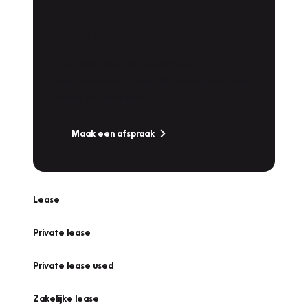
Plan een
Werkplaatsafspraak
Is uw auto toe aan Onderhoud,
Bandenwissel of een Vakantiecheck? Plan
online een afspraak!
Maak een afspraak
Lease
Private lease
Private lease used
Zakelijke lease