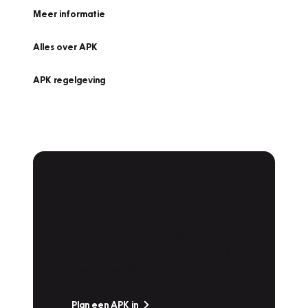
Meer informatie
Alles over APK
APK regelgeving
APK Keuring bij
Vakgarage!
Is het weer tijd voor de jaarlijkse APK? Ga
snel naar Vakgarage bij u in de buurt, en ga
zonder zorgen de weg op!
Plan een APK in