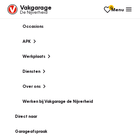
Vakgarage
0
Menu
De Nijverheid
Occasions
APK
Werkplaats
Diensten
Over ons
Werken bij Vakgarage de Nijverheid
Direct naar
Garageafspraak