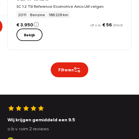
SC 1.2 TSI Reference Ecomotive Airco LM velgen
2011
Benzine
188.228 km
€ 3.950
€ 56
of v.a.
/mnd
Bekijk
Filteren
Wij krijgen gemiddeld een 9.5
o.b.v. ruim 2 reviews