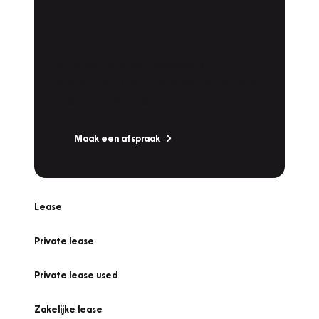
Plan een
Werkplaatsafspraak
Is uw auto toe aan Onderhoud,
Bandenwissel of een Vakantiecheck? Plan
online een afspraak!
Maak een afspraak
Lease
Private lease
Private lease used
Zakelijke lease