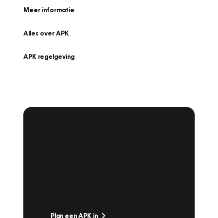
Meer informatie
Alles over APK
APK regelgeving
APK Keuring bij
Vakgarage!
Is het weer tijd voor de jaarlijkse APK? Ga
snel naar Vakgarage bij u in de buurt, en ga
zonder zorgen de weg op!
Plan een APK in