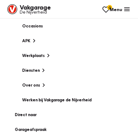
Vakgarage
0
Menu
De Nijverheid
Occasions
APK
Werkplaats
Diensten
Over ons
Werken bij Vakgarage de Nijverheid
Direct naar
Garageafspraak