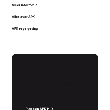
Meer informatie
Alles over APK
APK regelgeving
APK Keuring bij
Vakgarage!
Is het weer tijd voor de jaarlijkse APK? Ga
snel naar Vakgarage bij u in de buurt, en ga
zonder zorgen de weg op!
Plan een APK in