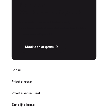
Plan een
Werkplaatsafspraak
Is uw auto toe aan Onderhoud,
Bandenwissel of een Vakantiecheck? Plan
online een afspraak!
Maak een afspraak
Lease
Private lease
Private lease used
Zakelijke lease