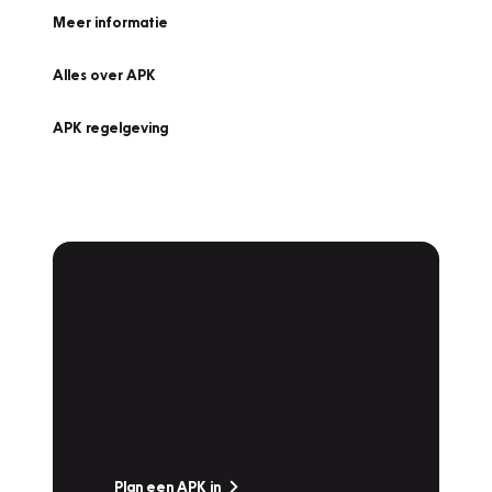
Meer informatie
Alles over APK
APK regelgeving
APK Keuring bij
Vakgarage!
Is het weer tijd voor de jaarlijkse APK? Ga
snel naar Vakgarage bij u in de buurt, en ga
zonder zorgen de weg op!
Plan een APK in