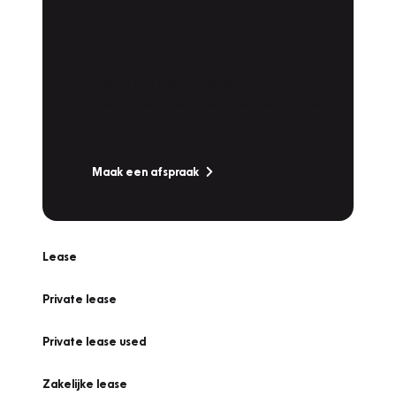
Plan een
Werkplaatsafspraak
Is uw auto toe aan Onderhoud,
Bandenwissel of een Vakantiecheck? Plan
online een afspraak!
Maak een afspraak
Lease
Private lease
Private lease used
Zakelijke lease