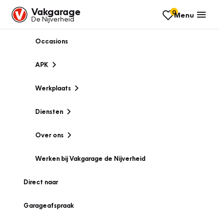
Vakgarage
0
Menu
De Nijverheid
Occasions
APK
Werkplaats
Diensten
Over ons
Werken bij Vakgarage de Nijverheid
Direct naar
Garageafspraak