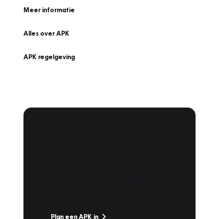
Meer informatie
Alles over APK
APK regelgeving
APK Keuring bij
Vakgarage!
Is het weer tijd voor de jaarlijkse APK? Ga
snel naar Vakgarage bij u in de buurt, en ga
zonder zorgen de weg op!
Plan een APK in