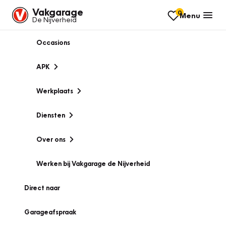
Vakgarage
0
Menu
De Nijverheid
Occasions
APK
Werkplaats
Diensten
Over ons
Werken bij Vakgarage de Nijverheid
Direct naar
Garageafspraak