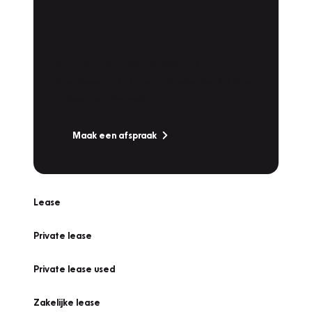
Plan een
Werkplaatsafspraak
Is uw auto toe aan Onderhoud,
Bandenwissel of een Vakantiecheck? Plan
online een afspraak!
Maak een afspraak
Lease
Private lease
Private lease used
Zakelijke lease